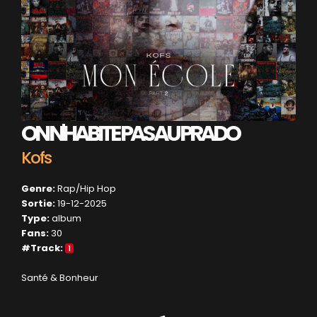
ON N'HABITE PAS AU PRADO
Kofs
Genre:
Rap/Hip Hop
Sortie:
19-12-2025
Type:
album
Fans:
30
#Track:
1
Santé & Bonheur