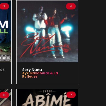
3
4
ack
Sexy Nana
Aya Nakamura & La
Rvfleuze
7
8