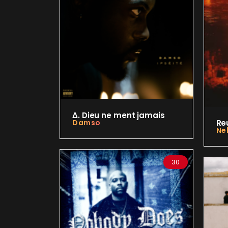
Δ. Dieu ne ment jamais
Damso
Re
Ne
30