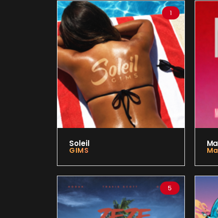
1
Soleil
Ma
GIMS
Ma
5