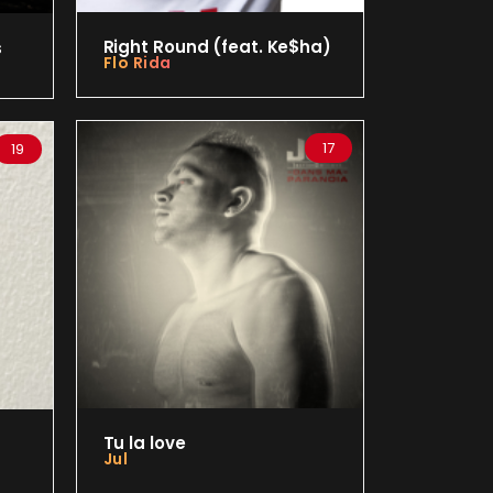
Right Round (feat. Ke$ha)
s
Flo Rida
17
19
Tu la love
Jul