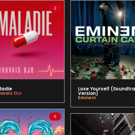
2
ladie
Lose Yourself (Soundtr
uvais Djo
Version)
Eminem
6