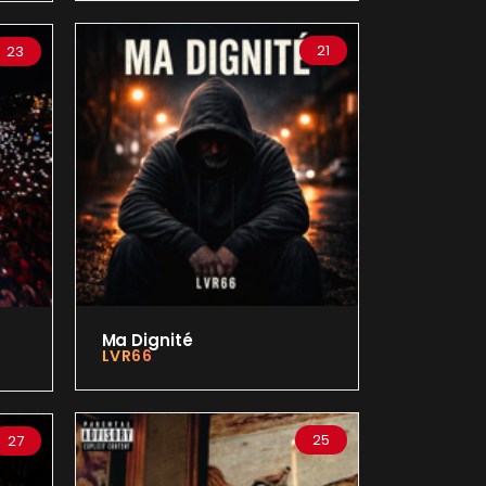
21
23
Ma Dignité
LVR66
25
27