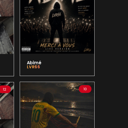
Abîmé
LVR66
10
12