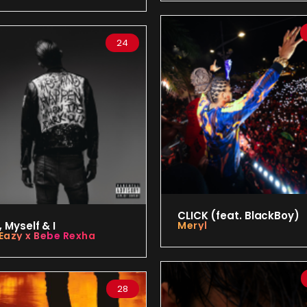
24
CLICK (feat. BlackBoy)
 Myself & I
Meryl
Eazy x Bebe Rexha
28