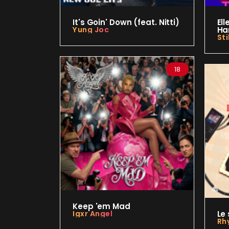
It's Goin' Down (feat. Nitti)
Ell
Yung Joc
Ha
Sti
18
Keep 'em Mad
Igxr Angel
Le
Rh