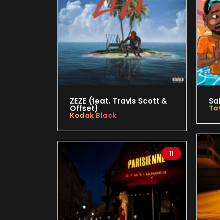
ZEZE (feat. Travis Scott &
Sa
Offset)
Tay
Kodak Black
11