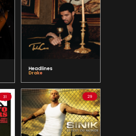
Headlines
Drake
29
31