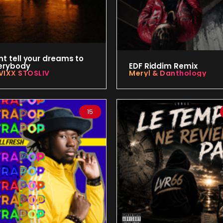
nt tell your dreams to
erybody
EDF Riddim Remix
VIXX STOSLIV
Meryl & Danthology
15