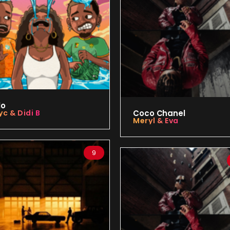
lo
c & Didi B
Coco Chanel
Meryl & Eva
9