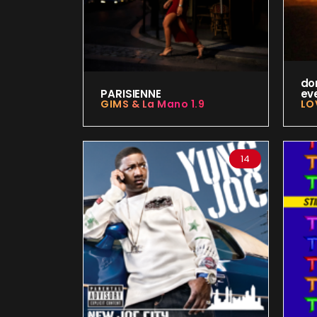
do
PARISIENNE
ev
GIMS & La Mano 1.9
LO
14