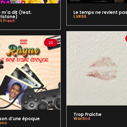
Appuyez sur ENTREE pour valider...
e m'a dit (feat.
Le temps ne revient pa
ristone)
LVR66
ll Fresh
20
Trop Fraiche
 son d'une époque
WarEnd
yno