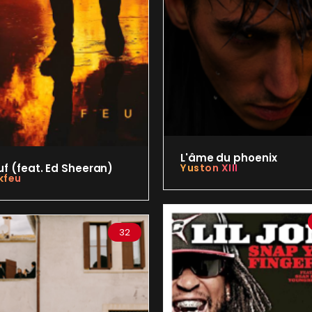
L'âme du phoenix
uf (feat. Ed Sheeran)
Yuston XIII
kfeu
32