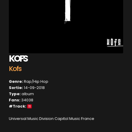
KOFS
Kofs
Genre:
Rap/Hip Hop
Sortie:
14-09-2018
Type:
album
Fans:
34038
#Track:
11
Universal Music Division Capitol Music France