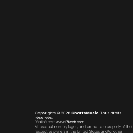
Copyrights © 2026
ChartsMusic
. Tous droits
réservés.
Réalisé par :
www.i7iweb.com
All product names, logos, and brands are property of thei
respective owners in the United States and/or other