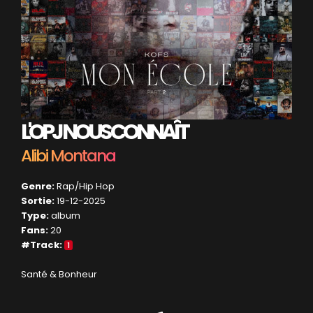
L'OPJ NOUS CONNAÎT
Alibi Montana
Genre:
Rap/Hip Hop
Sortie:
19-12-2025
Type:
album
Fans:
20
#Track:
1
Santé & Bonheur