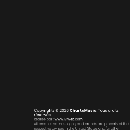
Copyrights © 2026
ChartsMusic
. Tous droits
réservés.
Réalisé par :
www.i7iweb.com
All product names, logos, and brands are property of thei
respective owners in the United States and/or other