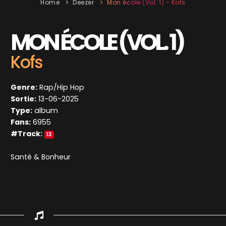
Home
Deezer
Mon école (Vol. 1) - Kofs
MON ÉCOLE (VOL. 1)
Kofs
Genre:
Rap/Hip Hop
Sortie:
13-06-2025
Type:
album
Fans:
6955
#Track:
13
Santé & Bonheur