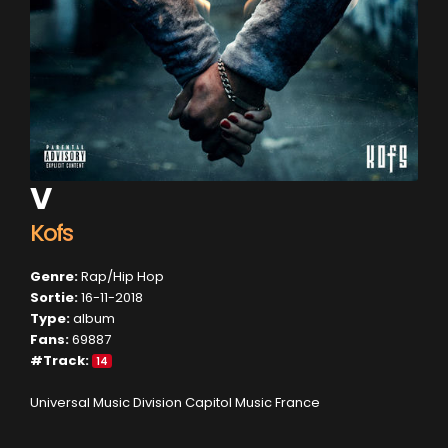
V
Kofs
Genre:
Rap/Hip Hop
Sortie:
16-11-2018
Type:
album
Fans:
69887
#Track:
14
Universal Music Division Capitol Music France