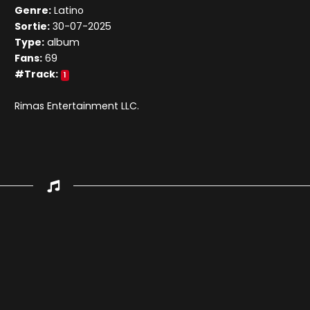
Genre:
Latino
Sortie:
30-07-2025
Type:
album
Fans:
69
#Track:
1
Rimas Entertainment LLC.
Appuyez sur ENTREE pour valider...