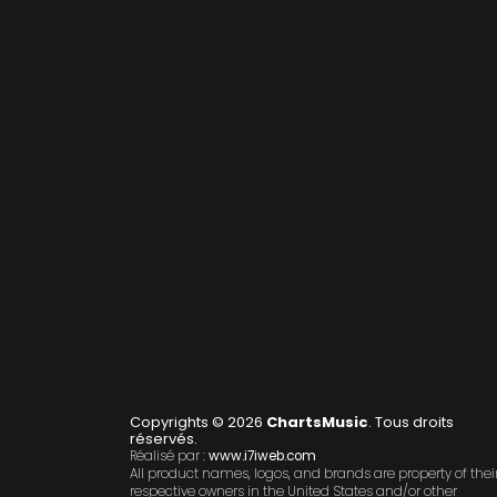
Copyrights © 2026
ChartsMusic
. Tous droits
réservés.
Réalisé par :
www.i7iweb.com
All product names, logos, and brands are property of thei
respective owners in the United States and/or other