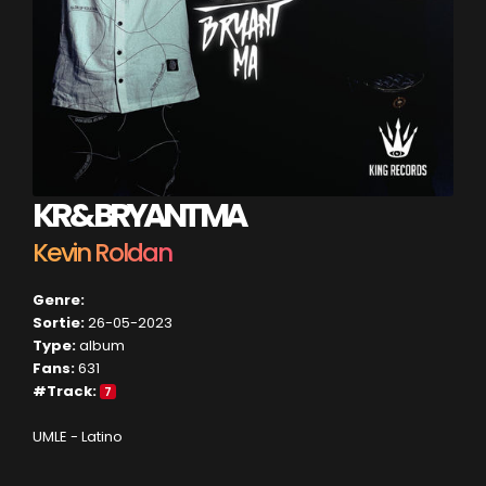
KR & BRYANT MA
Kevin Roldan
Genre:
Sortie:
26-05-2023
Type:
album
Fans:
631
#Track:
7
UMLE - Latino