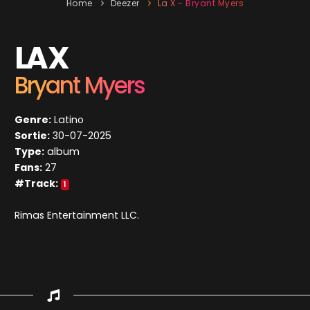
Home
Deezer
La X - Bryant Myers
LA X
Bryant Myers
Genre:
Latino
Sortie:
30-07-2025
Type:
album
Fans:
27
#Track:
1
Rimas Entertainment LLC.