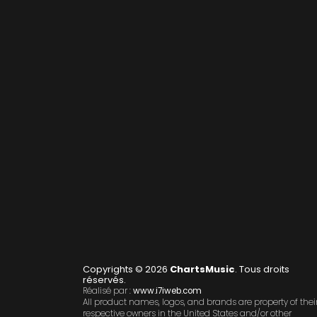
Copyrights © 2026
ChartsMusic
. Tous droits
réservés.
Réalisé par :
www.i7iweb.com
All product names, logos, and brands are property of thei
respective owners in the United States and/or other