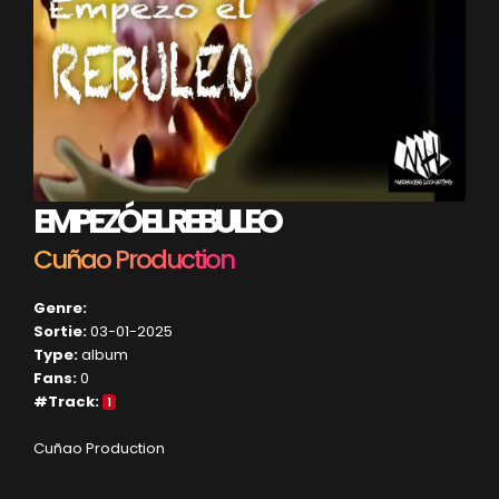
EMPEZÓ EL REBULEO
Cuñao Production
Genre:
Sortie:
03-01-2025
Type:
album
Fans:
0
#Track:
1
Cuñao Production