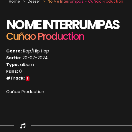
Home
Deezer
No Me Interrumpas - Cuñao Production
NO ME INTERRUMPAS
Cuñao Production
Genre:
Rap/Hip Hop
Sortie:
20-07-2024
Type:
album
Fans:
0
#Track:
1
Cuñao Production