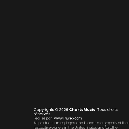
Copyrights © 2026
ChartsMusic
. Tous droits
réservés.
Réalisé par :
www.i7iweb.com
All product names, logos, and brands are property of thei
respective owners in the United States and/or other