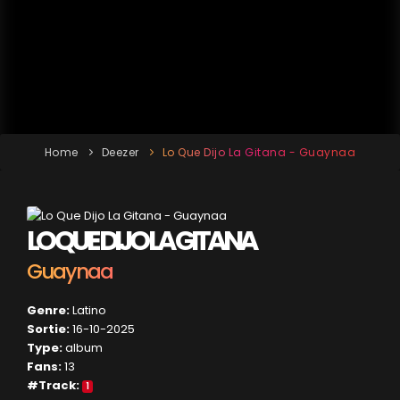
Home
Deezer
Lo Que Dijo La Gitana - Guaynaa
LO QUE DIJO LA GITANA
Guaynaa
Genre:
Latino
Sortie:
16-10-2025
Type:
album
Fans:
13
#Track:
1