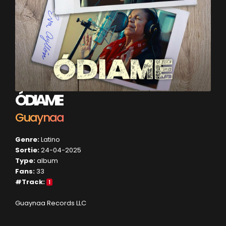
ÓDIAME
Guaynaa
Genre:
Latino
Sortie:
24-04-2025
Type:
album
Fans:
33
#Track:
1
Guaynaa Records LLC