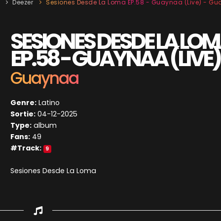
Deezer
Sesiones Desde La Loma EP.58 - Guaynaa (Live) - G
SESIONES DESDE LA LO
EP.58 - GUAYNAA (LIVE)
Guaynaa
Genre:
Latino
Sortie:
04-12-2025
Type:
album
Fans:
49
#Track:
9
Sesiones Desde La Loma