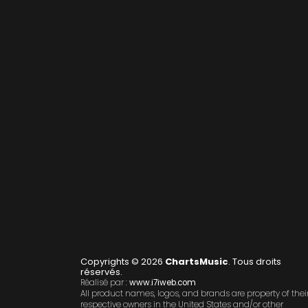
Copyrights © 2026
ChartsMusic
. Tous droits
réservés.
Réalisé par :
www.i7iweb.com
All product names, logos, and brands are property of thei
respective owners in the United States and/or other