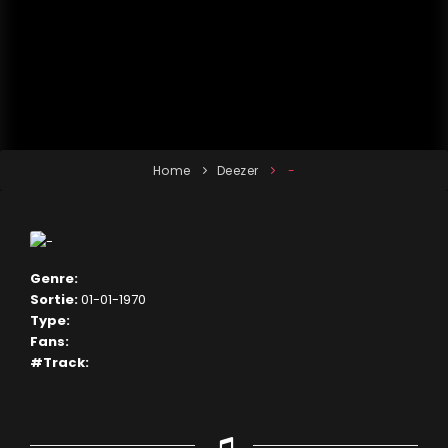
Home
Deezer
-
Genre:
Sortie:
01-01-1970
Type:
Fans:
#Track: