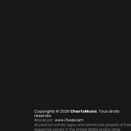
Copyrights © 2026
ChartsMusic
. Tous droits
réservés.
Réalisé par :
www.i7iweb.com
All product names, logos, and brands are property of thei
respective owners in the United States and/or other