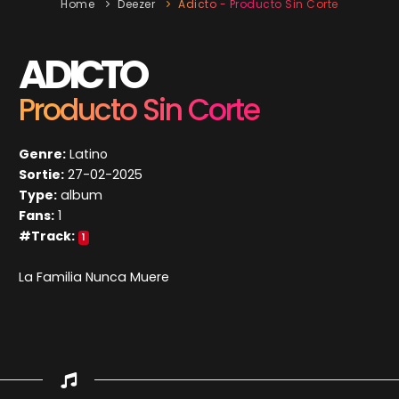
Home
Deezer
Adicto - Producto Sin Corte
ADICTO
Producto Sin Corte
Genre:
Latino
Sortie:
27-02-2025
Type:
album
Fans:
1
#Track:
1
La Familia Nunca Muere