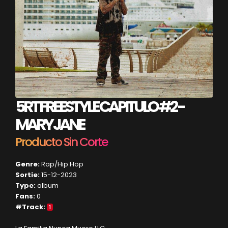
5RT FREESTYLE CAPITULO #2 -
MARY JANE
Producto Sin Corte
Genre:
Rap/Hip Hop
Sortie:
15-12-2023
Type:
album
Fans:
0
#Track:
1