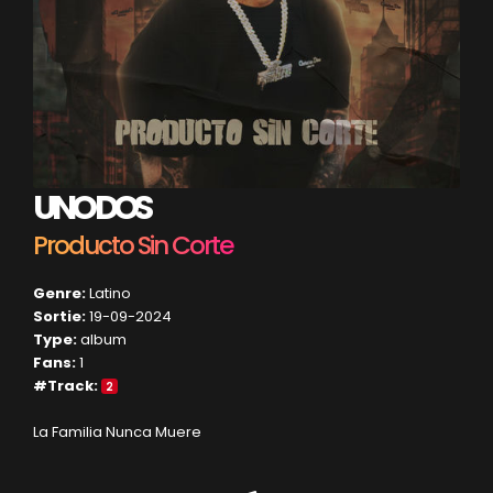
UNO DOS
Producto Sin Corte
Genre:
Latino
Sortie:
19-09-2024
Type:
album
Fans:
1
#Track:
2
La Familia Nunca Muere