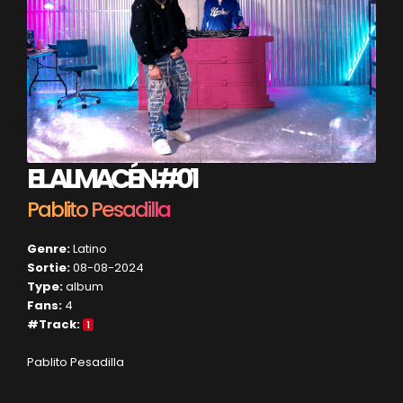
EL ALMACÉN #01
Pablito Pesadilla
Genre:
Latino
Sortie:
08-08-2024
Type:
album
Fans:
4
#Track:
1
Pablito Pesadilla