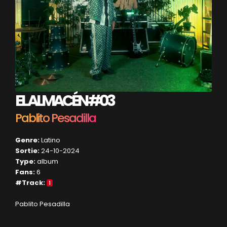
EL ALMACÉN #03
Pablito Pesadilla
Genre:
Latino
Sortie:
24-10-2024
Type:
album
Fans:
6
#Track:
1
Pablito Pesadilla