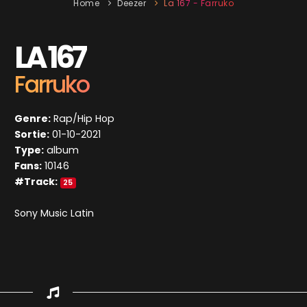
Home
Deezer
La 167 - Farruko
LA 167
Farruko
Genre:
Rap/Hip Hop
Sortie:
01-10-2021
Type:
album
Fans:
10146
#Track:
25
Sony Music Latin