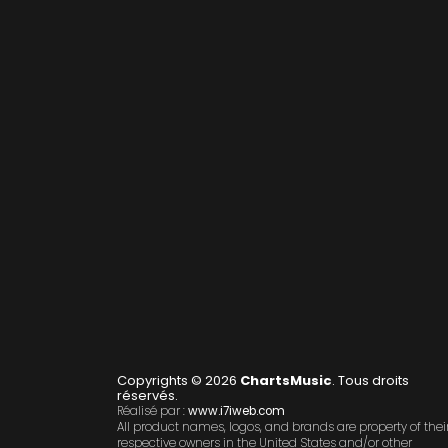
Copyrights © 2026
ChartsMusic
. Tous droits
réservés.
Réalisé par :
www.i7iweb.com
All product names, logos, and brands are property of thei
respective owners in the United States and/or other