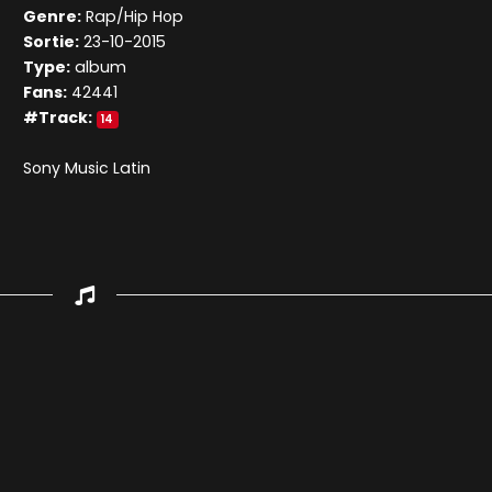
Genre:
Rap/Hip Hop
Sortie:
23-10-2015
Type:
album
Fans:
42441
#Track:
14
Sony Music Latin
Appuyez sur ENTREE pour valider...