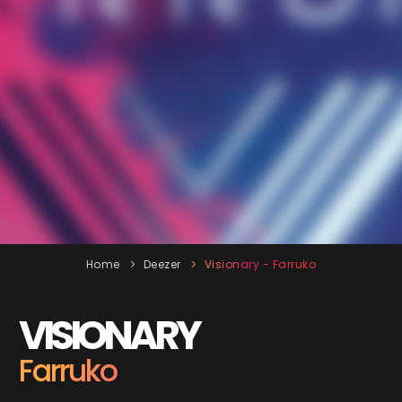
Home
Deezer
Visionary - Farruko
VISIONARY
Farruko