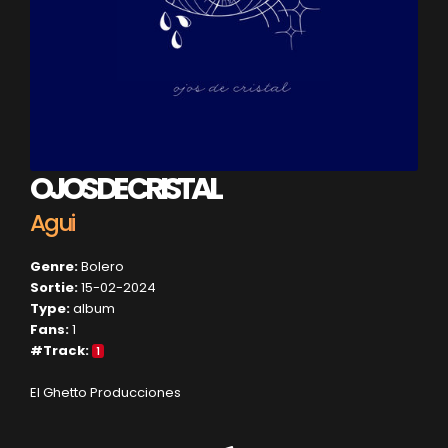
OJOS DE CRISTAL
Agui
Genre:
Bolero
Sortie:
15-02-2024
Type:
album
Fans:
1
#Track:
1
El Ghetto Producciones