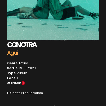
CON OTRA
Agui
Genre:
Latino
Sortie:
19-10-2023
Type:
album
Fans:
1
#Track:
1
El Ghetto Producciones