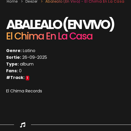
Home
Deezer
Abalealo (En Vivo) - El Chima En La Casa
ABALEALO (EN VIVO)
El Chima En La Casa
Genre:
Latino
Sortie:
26-09-2025
Type:
album
Fans:
0
#Track:
1
El Chima Records