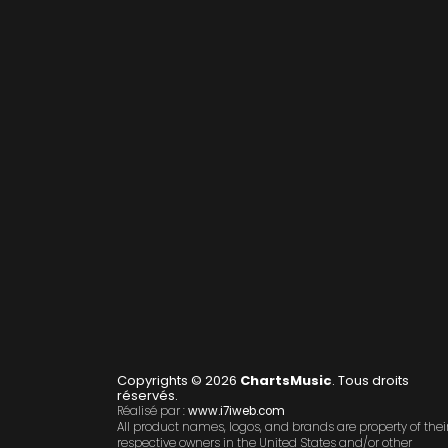
Copyrights © 2026
ChartsMusic
. Tous droits
réservés.
Réalisé par :
www.i7iweb.com
All product names, logos, and brands are property of thei
respective owners in the United States and/or other