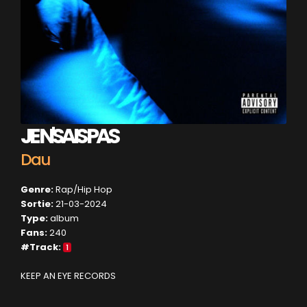
JE N'SAIS PAS
Dau
Genre:
Rap/Hip Hop
Sortie:
21-03-2024
Type:
album
Fans:
240
#Track:
1
KEEP AN EYE RECORDS