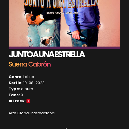
JUNTO A UNA ESTRELLA
Suena Cabrón
Genre:
Latino
Sortie:
19-08-2023
Type:
album
Fans:
0
#Track:
1
Arte Global Internacional