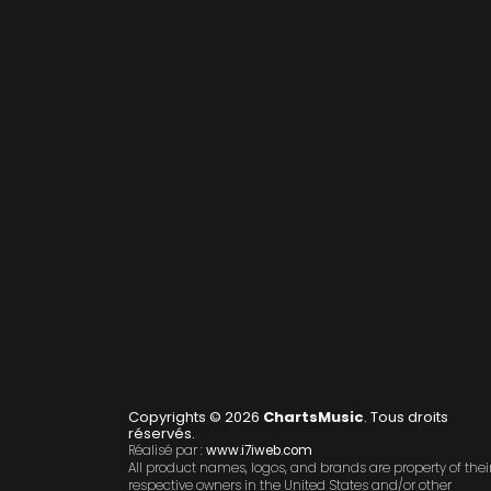
Copyrights © 2026
ChartsMusic
. Tous droits
réservés.
Réalisé par :
www.i7iweb.com
All product names, logos, and brands are property of thei
respective owners in the United States and/or other