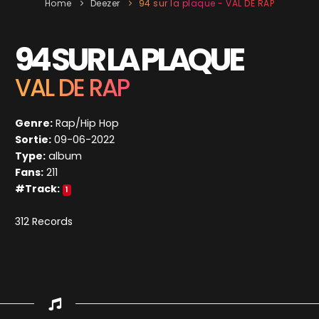
Home
Deezer
94 sur la plaque - VAL DE RAP
94 SUR LA PLAQUE
VAL DE RAP
Genre:
Rap/Hip Hop
Sortie:
09-06-2022
Type:
album
Fans:
211
#Track:
1
312 Records