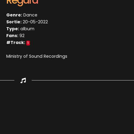
Regard
Genre:
Dance
Sortie:
20-05-2022
Type:
album
Fans:
92
#Track:
1
Ministry of Sound Recordings
Appuyez sur ENTREE pour valider...