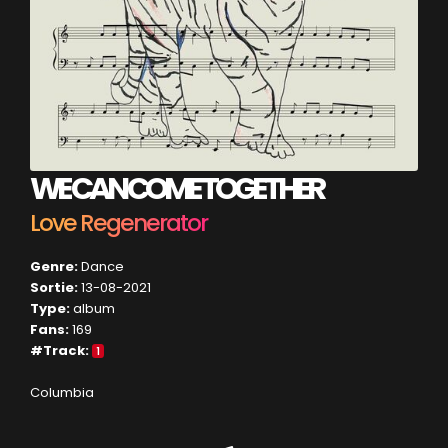
WE CAN COME TOGETHER
Love Regenerator
Genre:
Dance
Sortie:
13-08-2021
Type:
album
Fans:
169
#Track:
1
Columbia