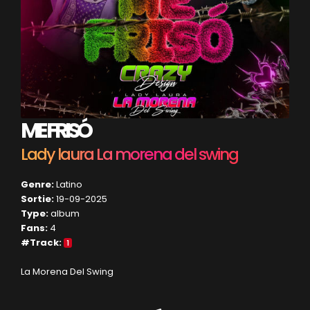
ME FRISÓ
Lady laura La morena del swing
Genre:
Latino
Sortie:
19-09-2025
Type:
album
Fans:
4
#Track:
1
La Morena Del Swing