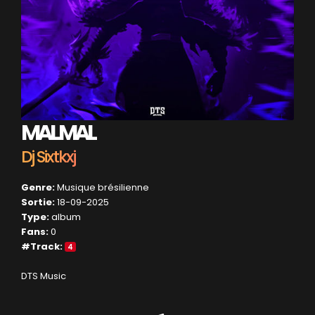
MAL MAL
Dj Sixtkxj
Genre:
Musique brésilienne
Sortie:
18-09-2025
Type:
album
Fans:
0
#Track:
4
DTS Music