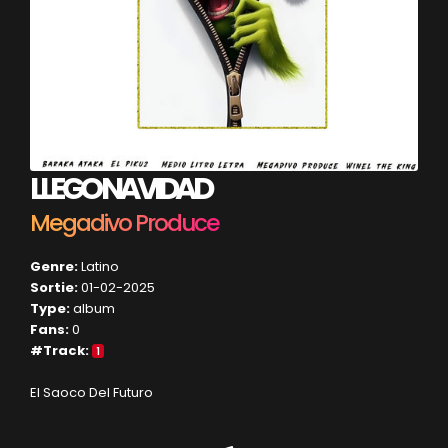
LLEGO NAVIDAD
Megadivo Produce
Genre:
Latino
Sortie:
01-02-2025
Type:
album
Fans:
0
#Track:
1
El Saoco Del Futuro