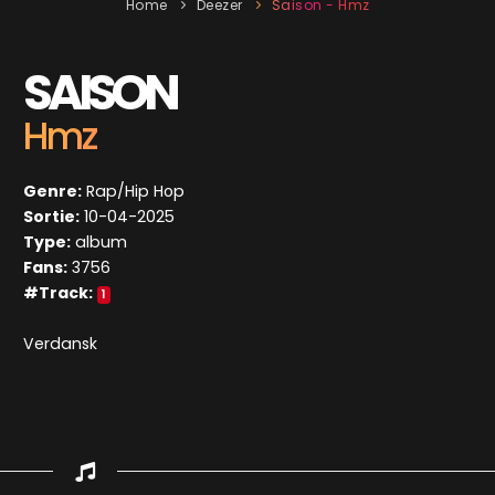
Home
Deezer
Saison - Hmz
SAISON
Hmz
Genre:
Rap/Hip Hop
Sortie:
10-04-2025
Type:
album
Fans:
3756
#Track:
1
Verdansk