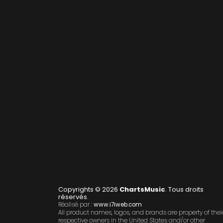
Copyrights © 2026
ChartsMusic
. Tous droits
réservés.
Réalisé par :
www.i7iweb.com
All product names, logos, and brands are property of thei
respective owners in the United States and/or other