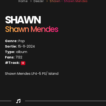
Home
Deezer
Shawn - Shawn Mendes
SHAWN
Shawn Mendes
Genre:
Pop
Sortie:
15-11-2024
Type:
album
Fans:
7132
#Track:
12
Shawn Mendes LP4-5 PS/ Island