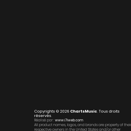
Copyrights © 2026
ChartsMusic
. Tous droits
réservés.
Réalisé par :
www.i7iweb.com
All product names, logos, and brands are property of thei
respective owners in the United States and/or other