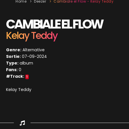
Home
Deezer
Cambiale el Flow - Kelay Teddy
CAMBIALE EL FLOW
Kelay Teddy
Genre:
Alternative
Sortie:
07-09-2024
Type:
album
Fans:
0
#Track:
1
Kelay Teddy