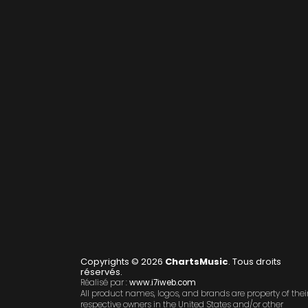
Copyrights © 2026
ChartsMusic
. Tous droits
réservés.
Réalisé par :
www.i7iweb.com
All product names, logos, and brands are property of thei
respective owners in the United States and/or other