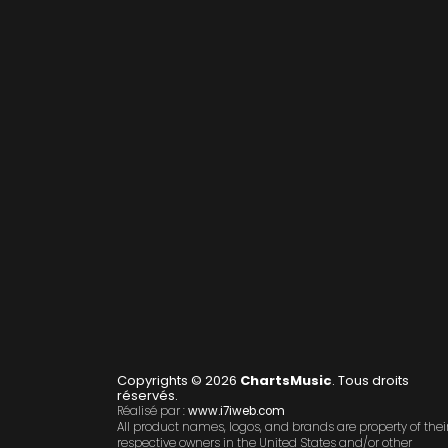
Copyrights © 2026
ChartsMusic
. Tous droits
réservés.
Réalisé par :
www.i7iweb.com
All product names, logos, and brands are property of thei
respective owners in the United States and/or other