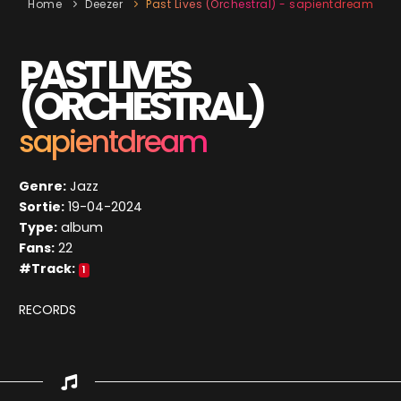
Home
Deezer
Past Lives (Orchestral) - sapientdream
PAST LIVES
(ORCHESTRAL)
sapientdream
Genre:
Jazz
Sortie:
19-04-2024
Type:
album
Fans:
22
#Track:
1
RECORDS