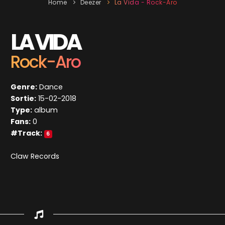
Home
Deezer
La Vida - Rock-Aro
LA VIDA
Rock-Aro
Genre:
Dance
Sortie:
15-02-2018
Type:
album
Fans:
0
#Track:
6
Claw Records