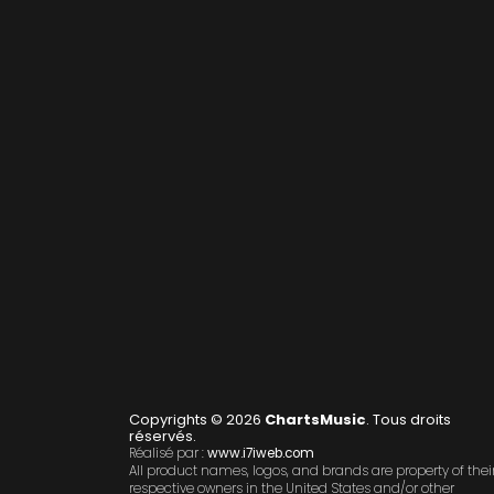
Copyrights © 2026
ChartsMusic
. Tous droits
réservés.
Réalisé par :
www.i7iweb.com
All product names, logos, and brands are property of thei
respective owners in the United States and/or other