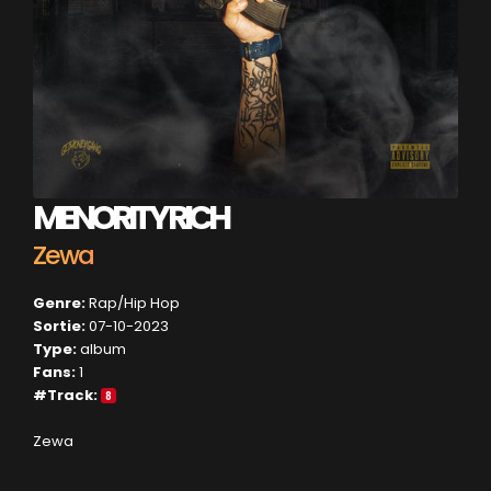
MENORITY RICH
Zewa
Genre:
Rap/Hip Hop
Sortie:
07-10-2023
Type:
album
Fans:
1
#Track:
8
Zewa