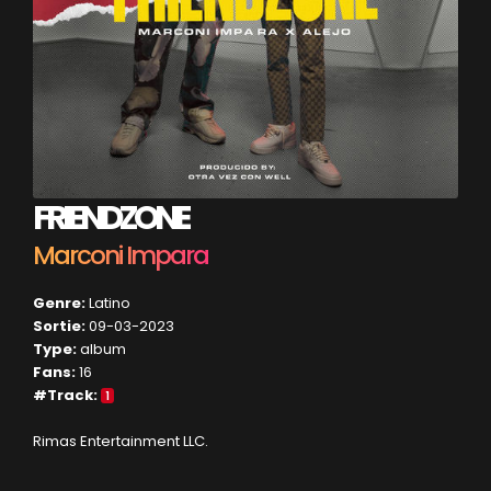
FRIENDZONE
Marconi Impara
Genre:
Latino
Sortie:
09-03-2023
Type:
album
Fans:
16
#Track:
1
Rimas Entertainment LLC.