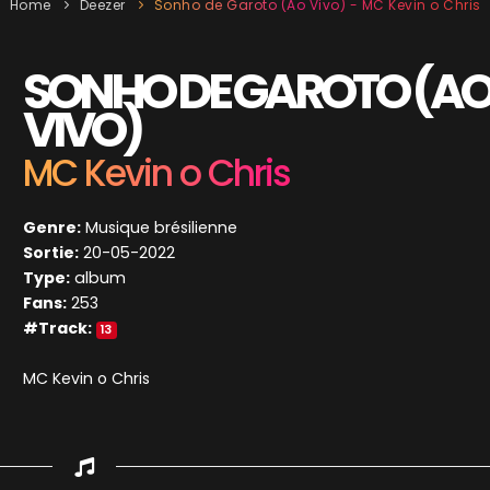
Home
Deezer
Sonho de Garoto (Ao Vivo) - MC Kevin o Chris
SONHO DE GAROTO (A
VIVO)
MC Kevin o Chris
Genre:
Musique brésilienne
Sortie:
20-05-2022
Type:
album
Fans:
253
#Track:
13
MC Kevin o Chris