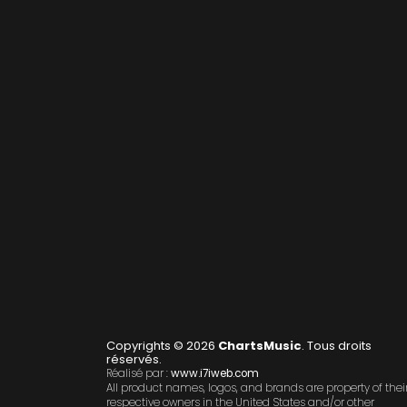
Copyrights © 2026
ChartsMusic
. Tous droits
réservés.
Réalisé par :
www.i7iweb.com
All product names, logos, and brands are property of thei
respective owners in the United States and/or other