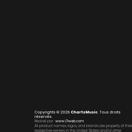
Copyrights © 2026
ChartsMusic
. Tous droits
réservés.
Réalisé par :
www.i7iweb.com
All product names, logos, and brands are property of thei
respective owners in the United States and/or other