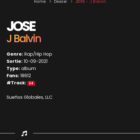
Home
Deezer
JOSE - J Balvin
JOSE
J Balvin
Genre:
Rap/Hip Hop
Sortie:
10-09-2021
Type:
album
Fans:
18612
#Track:
24
Sueños Globales, LLC