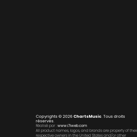
Copyrights © 2026
ChartsMusic
. Tous droits
réservés.
Réalisé par :
www.i7iweb.com
All product names, logos, and brands are property of thei
respective owners in the United States and/or other