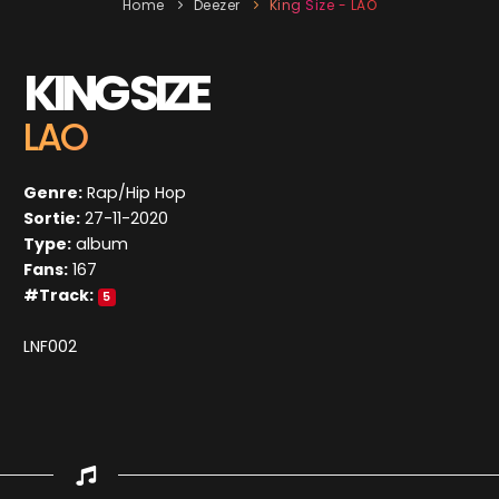
Home
Deezer
King Size - LAO
KING SIZE
LAO
Genre:
Rap/Hip Hop
Sortie:
27-11-2020
Type:
album
Fans:
167
#Track:
5
LNF002