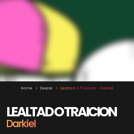
Home
Deezer
Lealtad o Traicion - Darkiel
LEALTAD O TRAICION
Darkiel