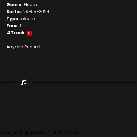
Genre:
Electro
Sortie:
29-05-2026
Type:
album
Fans:
0
#Track:
6
Aayden Record
Appuyez sur ENTREE pour valider...