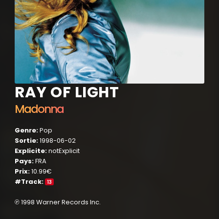
RAY OF LIGHT
Madonna
Genre:
Pop
Sortie:
1998-06-02
Explicite:
notExplicit
Pays:
FRA
Prix:
10.99€
#Track:
13
℗ 1998 Warner Records Inc.