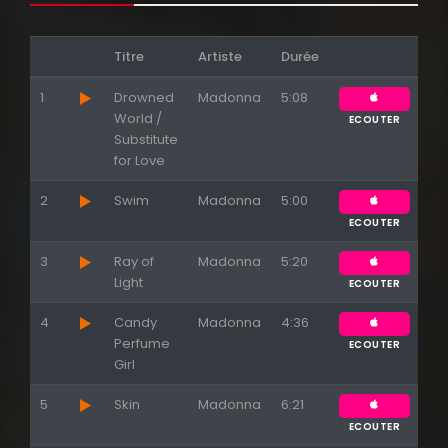
Titre
Artiste
Durée
1
Drowned
Madonna
5:08
World /
ECOUTER
Substitute
for Love
2
Swim
Madonna
5:00
ECOUTER
Appuyez sur ENTREE pour valider...
3
Ray of
Madonna
5:20
Light
ECOUTER
4
Candy
Madonna
4:36
Perfume
ECOUTER
Girl
5
Skin
Madonna
6:21
ECOUTER