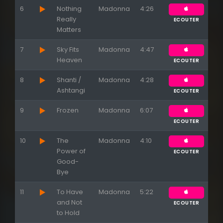
6
Nothing
Madonna
4:26
Really
ECOUTER
Matters
7
Sky Fits
Madonna
4:47
Heaven
ECOUTER
8
Shanti /
Madonna
4:28
Ashtangi
ECOUTER
9
Frozen
Madonna
6:07
ECOUTER
10
The
Madonna
4:10
Power of
ECOUTER
Good-
Bye
11
To Have
Madonna
5:22
and Not
ECOUTER
to Hold