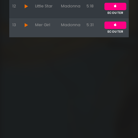
12
Little Star
Madonna
5:18
ECOUTER
13
Mer Girl
Madonna
5:31
ECOUTER