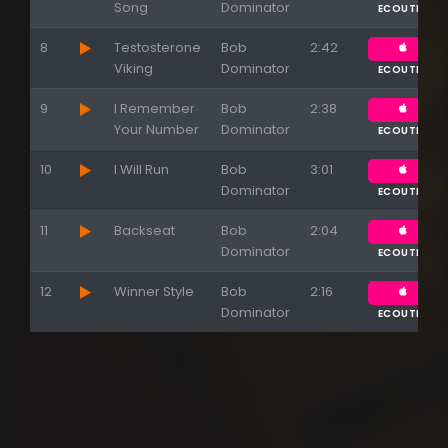
Song
Dominator
ECOUTER
8
Testosterone
Bob
2:42
Viking
Dominator
ECOUTER
9
I Remember
Bob
2:38
Your Number
Dominator
ECOUTER
10
I Will Run
Bob
3:01
Dominator
ECOUTER
11
Backseat
Bob
2:04
Dominator
ECOUTER
12
Winner Style
Bob
2:16
Dominator
ECOUTER