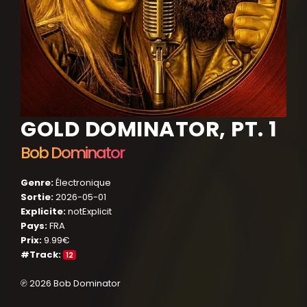
GOLD DOMINATOR, PT. 1
Bob Dominator
Genre:
Électronique
Sortie:
2026-05-01
Explicite:
notExplicit
Pays:
FRA
Prix:
9.99€
#Track:
12
℗ 2026 Bob Dominator