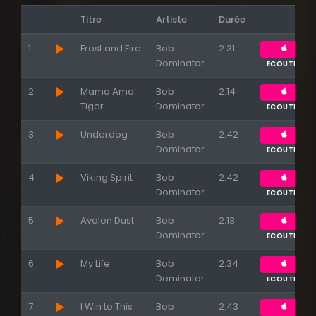
Titre
Artiste
Durée
1
Frost and Fire
Bob
2:31
Dominator
ECOUTER
2
Mama Ama
Bob
2:14
Appuyez sur ENTREE pour valider...
Tiger
Dominator
ECOUTER
3
Underdog
Bob
2:42
Dominator
ECOUTER
4
Viking Spirit
Bob
2:42
Dominator
ECOUTER
5
Avalon Dust
Bob
2:13
Dominator
ECOUTER
6
My Life
Bob
2:34
Dominator
ECOUTER
7
I Win to This
Bob
2:43