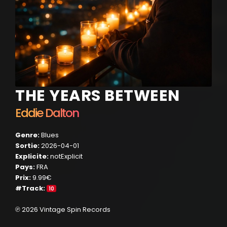
THE YEARS BETWEEN
Eddie Dalton
Genre:
Blues
Sortie:
2026-04-01
Explicite:
notExplicit
Pays:
FRA
Prix:
9.99€
#Track:
10
℗ 2026 Vintage Spin Records