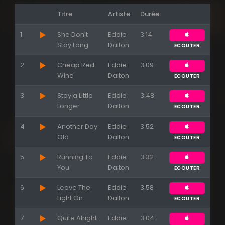
Titre
Artiste
Durée
1
She Don't
Eddie
3:14
Appuyez sur ENTREE pour valider...
Stay Long
Dalton
ECOUTER
2
Cheap Red
Eddie
3:09
Wine
Dalton
ECOUTER
3
Stay a Little
Eddie
3:48
Longer
Dalton
ECOUTER
4
Another Day
Eddie
3:52
Old
Dalton
ECOUTER
5
Running To
Eddie
3:32
You
Dalton
ECOUTER
6
Leave The
Eddie
3:58
Light On
Dalton
ECOUTER
7
Quite Alright
Eddie
3:04