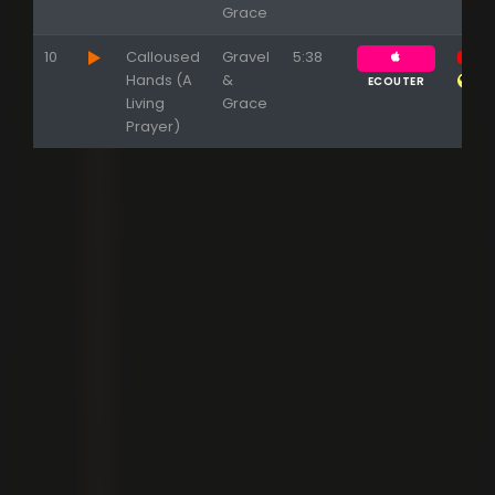
Grace
10
Calloused
Gravel
5:38
Hands (A
&
ECOUTER
Living
Grace
Prayer)