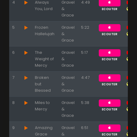
4
Always
Gravel
4:49
You, Lord
&
ECOUTER
Grace
5
Frozen
Gravel
5:22
Hallelujah
&
ECOUTER
Grace
6
The
Gravel
5:17
Weight of
&
ECOUTER
Mercy
Grace
7
Broken
Gravel
4:47
but
&
ECOUTER
Blessed
Grace
8
Miles to
Gravel
5:38
Mercy
&
ECOUTER
Grace
9
Amazing
Gravel
6:51
Grace
&
ECOUTER