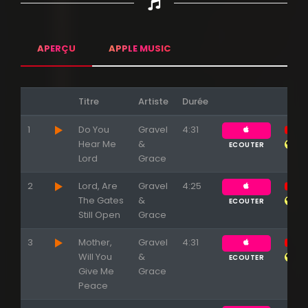
APERÇU
APPLE MUSIC
Titre
Artiste
Durée
1
Do You
Gravel
4:31
Hear Me
&
ECOUTER
Lord
Grace
Appuyez sur ENTREE pour valider...
2
Lord, Are
Gravel
4:25
The Gates
&
ECOUTER
Still Open
Grace
3
Mother,
Gravel
4:31
Will You
&
ECOUTER
Give Me
Grace
Peace